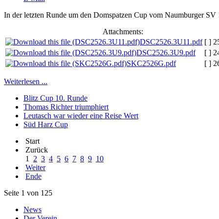
In der letzten Runde um den Domspatzen Cup vom Naumburger SV 1951
Attachments:
DSC2526.3U11.pdf
[ ]
2
DSC2526.3U9.pdf
[ ]
2
SKC2526G.pdf
[ ]
2
Weiterlesen ...
Blitz Cup 10. Runde
Thomas Richter triumphiert
Leutasch war wieder eine Reise Wert
Süd Harz Cup
Start
Zurück
1
2
3
4
5
6
7
8
9
10
Weiter
Ende
Seite 1 von 125
News
Der Verein