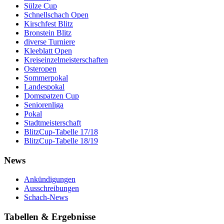
Sülze Cup
Schnellschach Open
Kirschfest Blitz
Bronstein Blitz
diverse Turniere
Kleeblatt Open
Kreiseinzelmeisterschaften
Osteropen
Sommerpokal
Landespokal
Domspatzen Cup
Seniorenliga
Pokal
Stadtmeisterschaft
BlitzCup-Tabelle 17/18
BlitzCup-Tabelle 18/19
News
Ankündigungen
Ausschreibungen
Schach-News
Tabellen & Ergebnisse