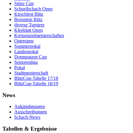
Sülze Cup
Schnellschach Open
Kirschfest Blitz
Bronstein Blitz
diverse Turniere
Kleeblatt Open
Kreiseinzelmeisterschaften
Osteropen
Sommerpokal
Landespokal
Domspatzen Cup
Seniorenliga
Pokal
Stadtmeisterschaft
BlitzCup-Tabelle 17/18
BlitzCup-Tabelle 18/19
News
Ankündigungen
Ausschreibungen
Schach-News
Tabellen & Ergebnisse