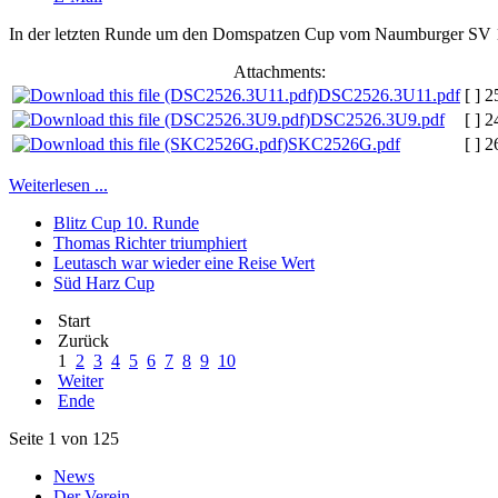
In der letzten Runde um den Domspatzen Cup vom Naumburger SV 1951
Attachments:
DSC2526.3U11.pdf
[ ]
2
DSC2526.3U9.pdf
[ ]
2
SKC2526G.pdf
[ ]
2
Weiterlesen ...
Blitz Cup 10. Runde
Thomas Richter triumphiert
Leutasch war wieder eine Reise Wert
Süd Harz Cup
Start
Zurück
1
2
3
4
5
6
7
8
9
10
Weiter
Ende
Seite 1 von 125
News
Der Verein