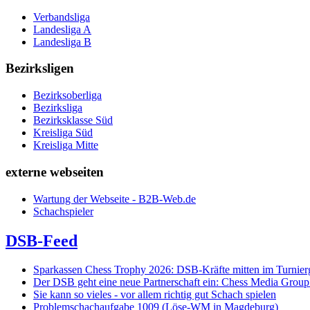
Verbandsliga
Landesliga A
Landesliga B
Bezirksligen
Bezirksoberliga
Bezirksliga
Bezirksklasse Süd
Kreisliga Süd
Kreisliga Mitte
externe webseiten
Wartung der Webseite - B2B-Web.de
Schachspieler
DSB-Feed
Sparkassen Chess Trophy 2026: DSB-Kräfte mitten im Turnie
Der DSB geht eine neue Partnerschaft ein: Chess Media Grou
Sie kann so vieles - vor allem richtig gut Schach spielen
Problemschachaufgabe 1009 (Löse-WM in Magdeburg)