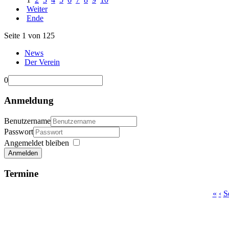
Weiter
Ende
Seite 1 von 125
News
Der Verein
0
Anmeldung
Benutzername
Passwort
Angemeldet bleiben
Anmelden
Termine
«
‹
S