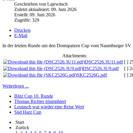
Geschrieben von Lajewitsch
Zuletzt aktualisiert: 09. Juni 2026
Erstellt: 09. Juni 2026
Zugriffe: 329
Drucken
E-Mail
In der letzten Runde um den Domspatzen Cup vom Naumburger SV 1951
Attachments:
DSC2526.3U11.pdf
[ ]
2
DSC2526.3U9.pdf
[ ]
2
SKC2526G.pdf
[ ]
2
Weiterlesen ...
Blitz Cup 10. Runde
Thomas Richter triumphiert
Leutasch war wieder eine Reise Wert
Süd Harz Cup
Start
Zurück
1
2
3
4
5
6
7
8
9
10