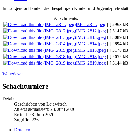
In Langendorf fanden die diesjährigen Kinder und Jugendspiele statt.
Attachments:
IMG_2811.jpeg
[ ]
2963 kB
IMG_2812.jpeg
[ ]
3147 kB
IMG_2813.jpeg
[ ]
3089 kB
IMG_2814.jpeg
[ ]
2894 kB
IMG_2815.jpeg
[ ]
3178 kB
IMG_2818.jpeg
[ ]
2652 kB
IMG_2819.jpeg
[ ]
3144 kB
Weiterlesen ...
Schachturniere
Details
Geschrieben von Lajewitsch
Zuletzt aktualisiert: 23. Juni 2026
Erstellt: 23. Juni 2026
Zugriffe: 226
Drucken