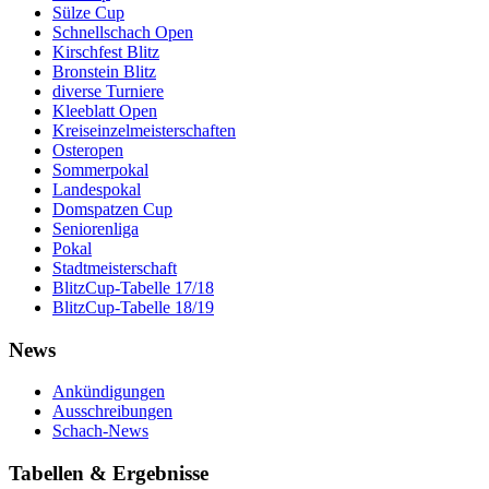
Sülze Cup
Schnellschach Open
Kirschfest Blitz
Bronstein Blitz
diverse Turniere
Kleeblatt Open
Kreiseinzelmeisterschaften
Osteropen
Sommerpokal
Landespokal
Domspatzen Cup
Seniorenliga
Pokal
Stadtmeisterschaft
BlitzCup-Tabelle 17/18
BlitzCup-Tabelle 18/19
News
Ankündigungen
Ausschreibungen
Schach-News
Tabellen & Ergebnisse