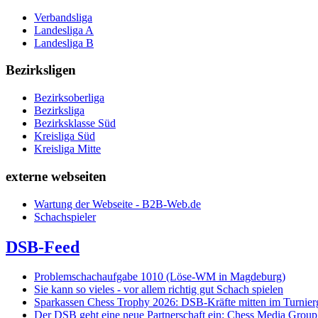
Verbandsliga
Landesliga A
Landesliga B
Bezirksligen
Bezirksoberliga
Bezirksliga
Bezirksklasse Süd
Kreisliga Süd
Kreisliga Mitte
externe webseiten
Wartung der Webseite - B2B-Web.de
Schachspieler
DSB-Feed
Problemschachaufgabe 1010 (Löse-WM in Magdeburg)
Sie kann so vieles - vor allem richtig gut Schach spielen
Sparkassen Chess Trophy 2026: DSB-Kräfte mitten im Turnie
Der DSB geht eine neue Partnerschaft ein: Chess Media Grou