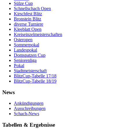
Sülze Cup
Schnellschach Open
Kirschfest Blitz
Bronstein Blitz
diverse Turniere
Kleeblatt Open
Kreiseinzelmeisterschaften
Osteropen
Sommerpokal
Landespokal
Domspatzen Cup
Seniorenliga
Pokal
Stadtmeisterschaft
BlitzCup-Tabelle 17/18
BlitzCup-Tabelle 18/19
News
Ankündigungen
Ausschreibungen
Schach-News
Tabellen & Ergebnisse