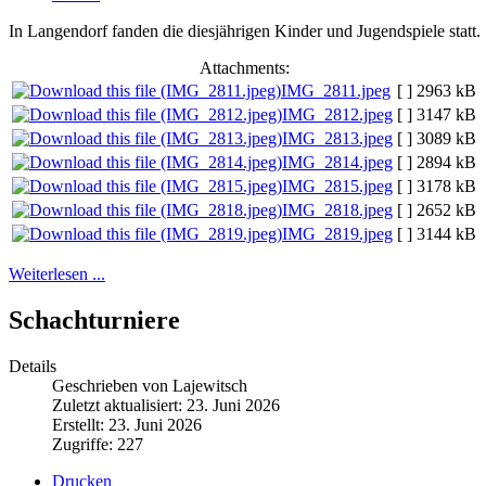
In Langendorf fanden die diesjährigen Kinder und Jugendspiele statt.
Attachments:
IMG_2811.jpeg
[ ]
2963 kB
IMG_2812.jpeg
[ ]
3147 kB
IMG_2813.jpeg
[ ]
3089 kB
IMG_2814.jpeg
[ ]
2894 kB
IMG_2815.jpeg
[ ]
3178 kB
IMG_2818.jpeg
[ ]
2652 kB
IMG_2819.jpeg
[ ]
3144 kB
Weiterlesen ...
Schachturniere
Details
Geschrieben von Lajewitsch
Zuletzt aktualisiert: 23. Juni 2026
Erstellt: 23. Juni 2026
Zugriffe: 227
Drucken