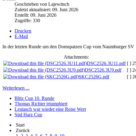
Geschrieben von Lajewitsch
Zuletzt aktualisiert: 09. Juni 2026
Erstellt: 09. Juni 2026
Zugriffe: 330
Drucken
E-Mail
In der letzten Runde um den Domspatzen Cup vom Naumburger SV 1951
Attachments:
DSC2526.3U11.pdf
[ ]
2
DSC2526.3U9.pdf
[ ]
2
SKC2526G.pdf
[ ]
2
Weiterlesen ...
Blitz Cup 10. Runde
Thomas Richter triumphiert
Leutasch war wieder eine Reise Wert
Süd Harz Cup
Start
Zurück
1
2
3
4
5
6
7
8
9
10