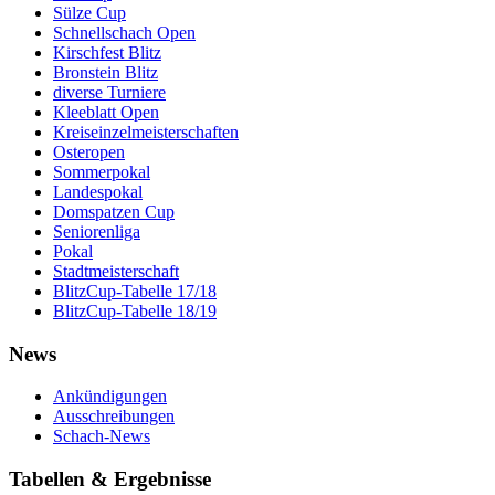
Sülze Cup
Schnellschach Open
Kirschfest Blitz
Bronstein Blitz
diverse Turniere
Kleeblatt Open
Kreiseinzelmeisterschaften
Osteropen
Sommerpokal
Landespokal
Domspatzen Cup
Seniorenliga
Pokal
Stadtmeisterschaft
BlitzCup-Tabelle 17/18
BlitzCup-Tabelle 18/19
News
Ankündigungen
Ausschreibungen
Schach-News
Tabellen & Ergebnisse