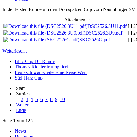
In der letzten Runde um den Domspatzen Cup vom Naumburger SV 1951
Attachments:
DSC2526.3U11.pdf
[ ]
2
DSC2526.3U9.pdf
[ ]
2
SKC2526G.pdf
[ ]
2
Weiterlesen ...
Blitz Cup 10. Runde
Thomas Richter triumphiert
Leutasch war wieder eine Reise Wert
Süd Harz Cup
Start
Zurück
1
2
3
4
5
6
7
8
9
10
Weiter
Ende
Seite 1 von 125
News
Der Verein