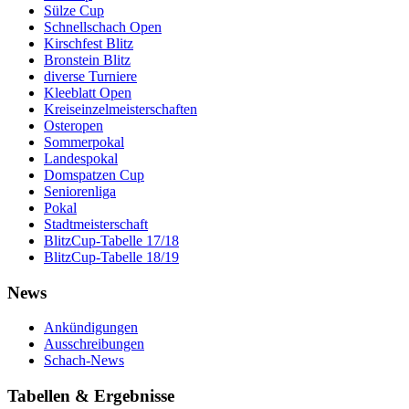
Sülze Cup
Schnellschach Open
Kirschfest Blitz
Bronstein Blitz
diverse Turniere
Kleeblatt Open
Kreiseinzelmeisterschaften
Osteropen
Sommerpokal
Landespokal
Domspatzen Cup
Seniorenliga
Pokal
Stadtmeisterschaft
BlitzCup-Tabelle 17/18
BlitzCup-Tabelle 18/19
News
Ankündigungen
Ausschreibungen
Schach-News
Tabellen & Ergebnisse