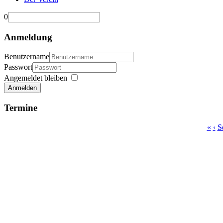
0
Anmeldung
Benutzername
Passwort
Angemeldet bleiben
Anmelden
Termine
«
‹
S