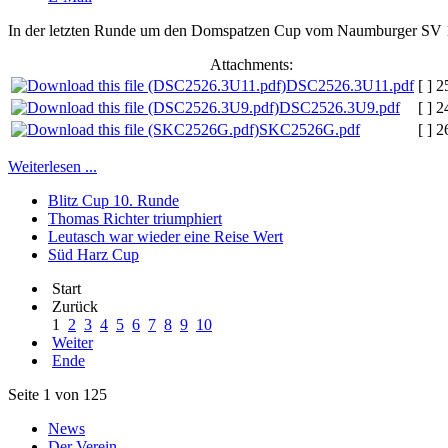
In der letzten Runde um den Domspatzen Cup vom Naumburger SV 1951
Attachments:
DSC2526.3U11.pdf
[ ]
2
DSC2526.3U9.pdf
[ ]
2
SKC2526G.pdf
[ ]
2
Weiterlesen ...
Blitz Cup 10. Runde
Thomas Richter triumphiert
Leutasch war wieder eine Reise Wert
Süd Harz Cup
Start
Zurück
1
2
3
4
5
6
7
8
9
10
Weiter
Ende
Seite 1 von 125
News
Der Verein